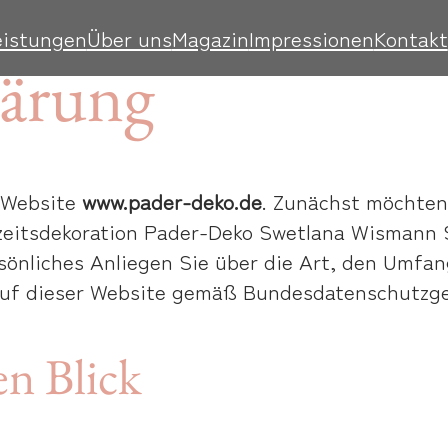
eistungen
Über uns
Magazin
Impressionen
Kontakt
lärung
r Website
www.pader-deko.de
. Zunächst möchten 
zeitsdekoration Pader-Deko Swetlana Wismann S
rsönliches Anliegen Sie über die Art, den Umf
uf dieser Website gemäß Bundesdatenschutzge
en Blick